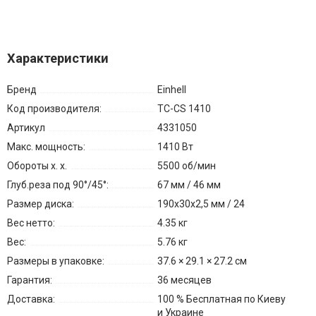
Характеристики
Бренд
Einhell
Код производителя:
TC-CS 1410
Артикул
4331050
Макс. мощность:
1410 Вт
Обороты х. х.
5500 об/мин
Глуб.реза под 90°/45°:
67 мм / 46 мм
Размер диска:
190x30x2,5 мм / 24
Вес нетто:
4.35 кг
Вес:
5.76 кг
Размеры в упаковке:
37.6 × 29.1 × 27.2 см
Гарантия:
36 месяцев
Доставка:
100 % Бесплатная по Киеву
и Украине