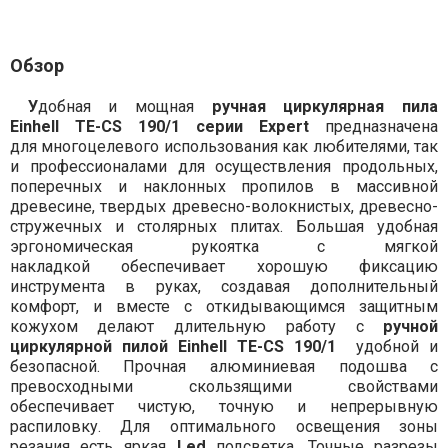
Обзор
У
добная и мощная
ручная циркулярная пила
Einhell TE-CS 190/1
серии Expert
предназначена
для многоцелевого использования как любителями, так
и профессионалами для осуществления продольных,
поперечных и наклонных пропилов в массивной
древесине, твердых древесно-волокнистых, древесно-
стружечных и столярных плитах. Большая удобная
эргономическая рукоятка с мягкой
накладкой обеспечивает хорошую фиксацию
инструмента в руках, создавая дополнительный
комфорт, и вместе с откидывающимся защитным
кожухом делают длительную работу с
ручной
циркулярной пилой Einhell TE-CS 190/1
удобной и
безопасной. Прочная алюминиевая подошва с
превосходными скользящими свойствами
обеспечивает чистую, точную и непрерывную
распиловку. Для оптимального освещения зоны
резания есть яркая
Led
подсветка. Точные разрезы