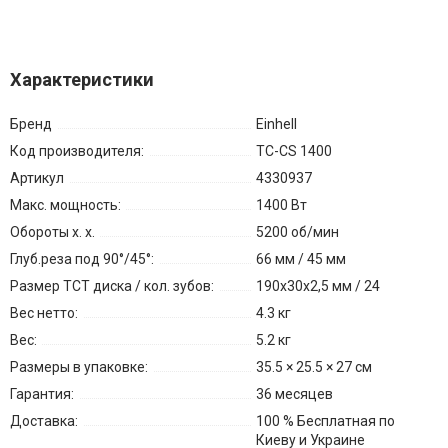
Характеристики
Бренд
Einhell
Код производителя:
TC-CS 1400
Артикул
4330937
Макс. мощность:
1400 Вт
Обороты х. х.
5200 об/мин
Глуб.реза под 90°/45°:
66 мм / 45 мм
Размер TCT диска / кол. зубов:
190x30x2,5 мм / 24
Вес нетто:
4.3 кг
Вес:
5.2 кг
Размеры в упаковке:
35.5 × 25.5 × 27 см
Гарантия:
36 месяцев
Доставка:
100 % Бесплатная по
Киеву и Украине