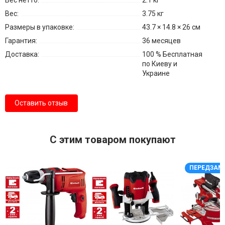
Вес:
3.75 кг
Размеры в упаковке:
43.7 × 14.8 × 26 см
Гарантия:
36 месяцев
Доставка:
100 % Бесплатная
по Киеву и
Украине
Оставить отзыв
С этим товаром покупают
ПЕРЕДЗАМ