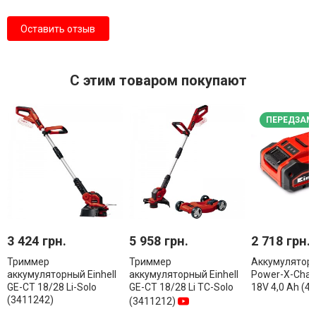
Оставить отзыв
С этим товаром покупают
ПЕРЕДЗАМ
3 424 грн.
5 958 грн.
2 718 грн.
Триммер
Триммер
Аккумулятор E
аккумуляторный Einhell
аккумуляторный Einhell
Power-X-Chan
GE-CT 18/28 Li-Solo
GE-CT 18/28 Li TC-Solo
18V 4,0 Ah (4
(3411242)
(3411212)