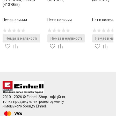
5,7 х 16 мм, 3000шт
(4137871)
(4137872)
(4137855)
Нет в наличии
Нет в наличии
Нет в наличи
Немає в наявності
Немає в наявності
Немає в ная
2010 - 2026 © Einhell-Shop - офіційна
точка продажу електроінструменту
німецького бренду Einhell.