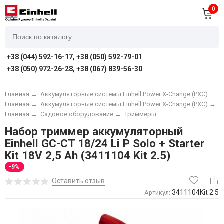
0
+38 (044) 592-16-17, +38 (050) 592-79-01
+38 (050) 972-26-28, +38 (067) 839-56-30
Главная
→
Аккумуляторные системы Einhell Power X-Change (PXC)
Главная
→
Аккумуляторные системы Einhell Power X-Change (PXC)
→
А
Главная
→
Садовое оборудование
→
Триммеры
Набор триммер аккумуляторный
Einhell GC-CT 18/24 Li P Solo + Starter
Kit 18V 2,5 Аh (3411104 Kit 2.5)
-9%
Оставить отзыв
3411104Kit 2.5
Артикул: