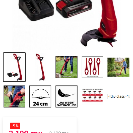
-
9
%