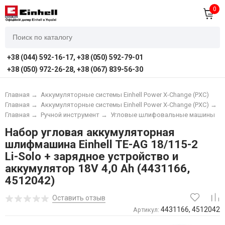
0
+38 (044) 592-16-17, +38 (050) 592-79-01
+38 (050) 972-26-28, +38 (067) 839-56-30
Главная
→
Аккумуляторные системы Einhell Power X-Change (PXC)
Главная
→
Аккумуляторные системы Einhell Power X-Change (PXC)
→
А
Главная
→
Ручной инструмент
→
Угловые шлифовальные машины
Набор угловая аккумуляторная
шлифмашина Einhell TE-AG 18/115-2
Li-Solo + зарядное устройство и
аккумулятор 18V 4,0 Ah (4431166,
4512042)
Оставить отзыв
4431166, 4512042
Артикул: