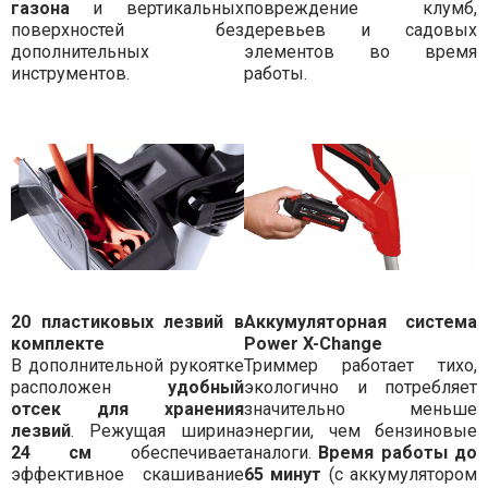
газона
и вертикальных
повреждение клумб,
поверхностей без
деревьев и садовых
дополнительных
элементов во время
инструментов.
работы.
20 пластиковых лезвий в
Аккумуляторная система
комплекте
Power X-Change
В дополнительной рукоятке
Триммер работает тихо,
расположен
удобный
экологично и потребляет
отсек для хранения
значительно меньше
лезвий
. Режущая ширина
энергии, чем бензиновые
24 см
обеспечивает
аналоги.
Время работы до
эффективное скашивание
65 минут
(с аккумулятором