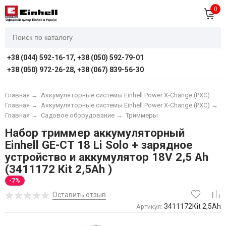
0
+38 (044) 592-16-17, +38 (050) 592-79-01
+38 (050) 972-26-28, +38 (067) 839-56-30
Главная
→
Аккумуляторные системы Einhell Power X-Change (PXC)
Главная
→
Аккумуляторные системы Einhell Power X-Change (PXC)
→
А
Главная
→
Садовое оборудование
→
Триммеры
Набор триммер аккумуляторный
Einhell GE-CT 18 Li Solo + зарядное
устройство и аккумулятор 18V 2,5 Ah
(3411172 Кit 2,5Ah )
-7%
Оставить отзыв
3411172Кit 2,5Ah
Артикул: