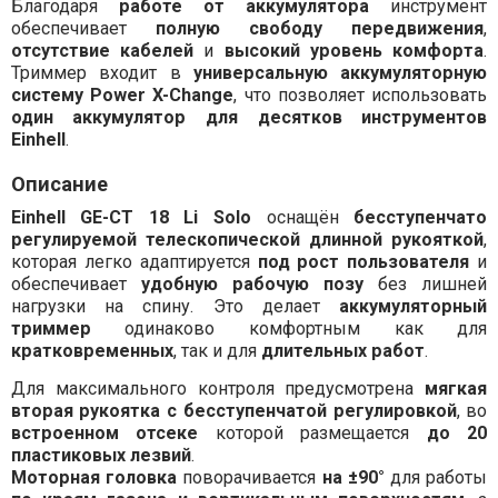
Благодаря
работе от аккумулятора
инструмент
обеспечивает
полную свободу передвижения
,
отсутствие кабелей
и
высокий уровень комфорта
.
Триммер входит в
универсальную аккумуляторную
систему Power X-Change
, что позволяет использовать
один аккумулятор для десятков инструментов
Einhell
.
Описание
Einhell GE-CT 18 Li Solo
оснащён
бесступенчато
регулируемой телескопической длинной рукояткой
,
которая легко адаптируется
под рост пользователя
и
обеспечивает
удобную рабочую позу
без лишней
нагрузки на спину. Это делает
аккумуляторный
триммер
одинаково комфортным как для
кратковременных
, так и для
длительных работ
.
Для максимального контроля предусмотрена
мягкая
вторая рукоятка с бесступенчатой регулировкой
, во
встроенном отсеке
которой размещается
до 20
пластиковых лезвий
.
Моторная головка
поворачивается
на ±90°
для работы