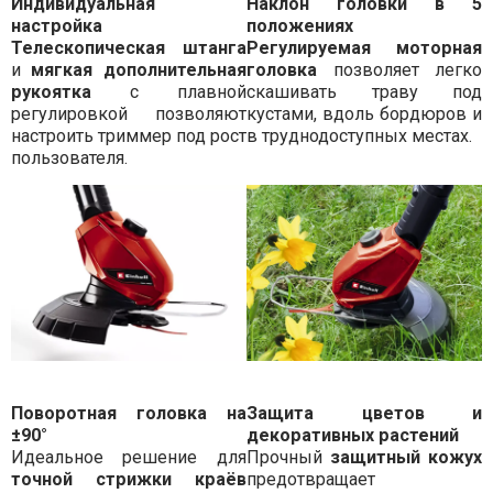
Индивидуальная
Наклон головки в 5
настройка
положениях
Телескопическая штанга
Регулируемая моторная
и
мягкая дополнительная
головка
позволяет легко
рукоятка
с плавной
скашивать траву под
регулировкой позволяют
кустами, вдоль бордюров и
настроить триммер под рост
в труднодоступных местах.
пользователя.
Поворотная головка на
Защита цветов и
±90°
декоративных растений
Идеальное решение для
Прочный
защитный кожух
точной стрижки краёв
предотвращает