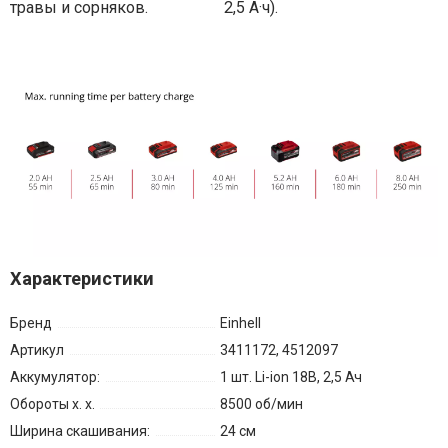
травы и сорняков.
2,5 А·ч).
Характеристики
Бренд
Einhell
Артикул
3411172, 4512097
Аккумулятор:
1 шт. Li-ion 18В, 2,5 Ач
Обороты х. х.
8500 об/мин
Ширина скашивания:
24 см