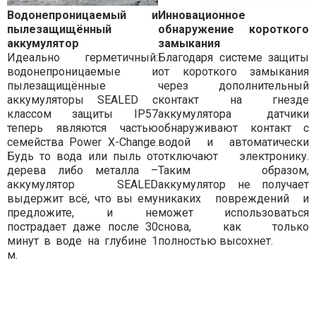
Водонепроницаемый и
Инновационное
пылезащищённый
обнаружение короткого
аккумулятор
замыкания
Идеально герметичный:
Благодаря системе защиты
водонепроницаемые и
от короткого замыкания
пылезащищённые
через дополнительный
аккумуляторы SEALED с
контакт на гнезде
классом защиты IP57
аккумулятора датчики
теперь являются частью
обнаруживают контакт с
семейства Power X-Change.
водой и автоматически
Будь то вода или пыль от
отключают электронику.
дерева либо металла –
Таким образом,
аккумулятор SEALED
аккумулятор не получает
выдержит всё, что вы ему
никаких повреждений и
предложите, и не
может использоваться
пострадает даже после 30
снова, как только
минут в воде на глубине 1
полностью высохнет.
м.