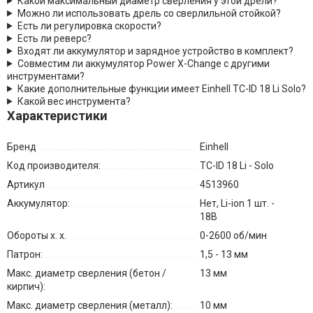
Какой максимальный диаметр сверления у этой дрели?
Можно ли использовать дрель со сверлильной стойкой?
Есть ли регулировка скорости?
Есть ли реверс?
Входят ли аккумулятор и зарядное устройство в комплект?
Совместим ли аккумулятор Power X-Change с другими
инструментами?
Какие дополнительные функции имеет Einhell TC-ID 18 Li Solo?
Какой вес инструмента?
Характеристики
Бренд
Einhell
Код производителя:
TC-ID 18 Li - Solo
Артикул
4513960
Аккумулятор:
Нет, Li-ion 1 шт. -
18В
Обороты х. х.
0-2600 об/мин
Патрон:
1,5 - 13 мм
Макс. диаметр сверления (бетон /
13 мм
кирпич):
Макс. диаметр сверления (металл):
10 мм