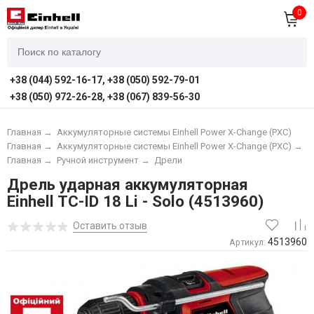
0
+38 (044) 592-16-17, +38 (050) 592-79-01
+38 (050) 972-26-28, +38 (067) 839-56-30
Главная
→
Аккумуляторные системы Einhell Power X-Change (PXC)
Главная
→
Аккумуляторные системы Einhell Power X-Change (PXC)
→
А
Главная
→
Ручной инструмент
→
Дрели
Дрель ударная аккумуляторная
Einhell TC-ID 18 Li - Solo (4513960)
Оставить отзыв
4513960
Артикул: