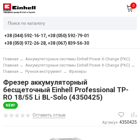
0
+38 (044) 592-16-17, +38 (050) 592-79-01
+38 (050) 972-26-28, +38 (067) 839-56-30
Главная
→
Аккумуляторные системы Einhell Power X-Change (PXC)
Главная
→
Аккумуляторные системы Einhell Power X-Change (PXC)
→
А
Главная
→
Ручной инструмент
→
Фрезеры
Фрезер аккумуляторный
бесщеточный Einhell Professional TP-
RO 18/55 Li BL-Solo (4350425)
NEW!
Оставить отзыв
4350425
Артикул: