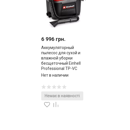
6 996 грн.
Аккумуляторный
пылесос для сухой и
влажной уборки
бесщеточный Einhell
Professional TP-VC
18/10 Li BL L-Solo
Нет в наличии
(2347155)
Немає в наявності