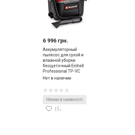
6 996 грн.
Аккумуляторный
пылесос для сухой и
влажной уборки
бесщеточный Einhell
Professional TP-VC
18/10 Li BL L-Solo
Нет в наличии
(2347155)
Немає в наявності