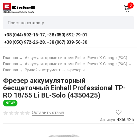
0
+38 (044) 592-16-17, +38 (050) 592-79-01
+38 (050) 972-26-28, +38 (067) 839-56-30
Главная
→
Аккумуляторные системы Einhell Power X-Change (PXC)
Главная
→
Аккумуляторные системы Einhell Power X-Change (PXC)
→
А
Главная
→
Ручной инструмент
→
Фрезеры
Фрезер аккумуляторный
бесщеточный Einhell Professional TP-
RO 18/55 Li BL-Solo (4350425)
NEW!
Оставить отзыв
4350425
Артикул: