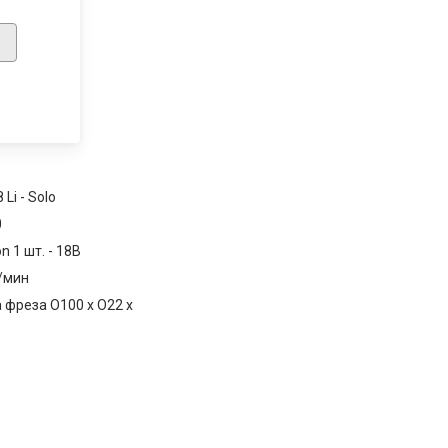
 Li - Solo
0
on 1 шт. - 18В
/мин
 фреза O100 x O22 x