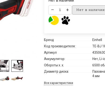
Нет в наличии
–
+
Нет в наличии
Бренд
Einhell
Код производителя:
TE-BJ 18
Артикул
435063
Аккумулятор:
Нет, Li-i
Обороты х. х.
6500 об
Диаметр диска:
Пазовна
4 мм
Все характеристики