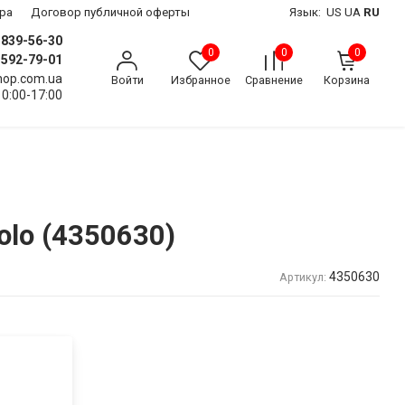
ра
Договор публичной оферты
Язык:
US
UA
RU
) 839-56-30
0
0
0
) 592-79-01
shop.com.ua
Войти
Избранное
Сравнение
Корзина
10:00-17:00
olo (4350630)
4350630
Артикул: