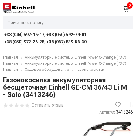
0
+38 (044) 592-16-17, +38 (050) 592-79-01
+38 (050) 972-26-28, +38 (067) 839-56-30
Главная
→
Аккумуляторные системы Einhell Power X-Change (PXC)
Главная
→
Аккумуляторные системы Einhell Power X-Change (PXC)
→
А
Главная
→
Садовое оборудование
→
Газонокосилки
Газонокосилка аккумуляторная
бесщеточная Einhell GE-CM 36/43 Li M
- Solo (3413246)
Оставить отзыв
3413246
Артикул: