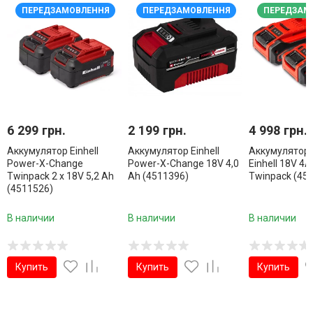
ПЕРЕДЗАМОВЛЕННЯ
ПЕРЕДЗАМОВЛЕННЯ
ПЕРЕДЗАМ
6 299 грн.
2 199 грн.
4 998 грн.
Аккумулятор Einhell
Аккумулятор Einhell
Аккумуляторы
Power-X-Change
Power-X-Change 18V 4,0
Einhell 18V 4A
Twinpack 2 x 18V 5,2 Ah
Ah (4511396)
Twinpack (45
(4511526)
В наличии
В наличии
В наличии
Купить
Купить
Купить