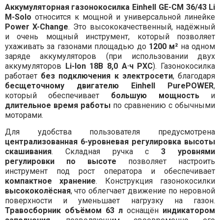
Аккумуляторная газонокосилка Einhell GE-CM 36/43 Li
M-Solo
относится к мощной и универсальной линейке
Power X-Change
. Это высококачественный, надёжный
и очень мощный инструмент, который позволяет
ухаживать за газонами площадью до
1200 м²
на одном
заряде аккумуляторов (при использовании двух
аккумуляторов
Li-Ion 18В 8,0 А·ч PXC
). Газонокосилка
работает
без подключения к электросети
, благодаря
бесщеточному двигателю Einhell PurePOWER
,
который обеспечивает
большую мощность
и
длительное время работы
по сравнению с обычными
моторами.
Для удобства пользователя предусмотрена
централизованная 6-уровневая регулировка высоты
скашивания
. Складная ручка с
3 уровнями
регулировки по высоте
позволяет настроить
инструмент под рост оператора и обеспечивает
компактное хранение
. Конструкция газонокосилки
высококолёсная
, что облегчает движение по неровной
поверхности и уменьшает нагрузку на газон.
Травосборник объёмом 63 л
оснащён
индикатором