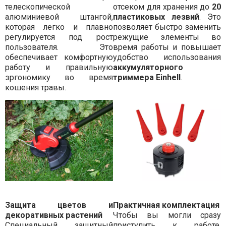
телескопической
отсеком для хранения до
20
алюминиевой штангой,
пластиковых лезвий
. Это
которая легко и плавно
позволяет быстро заменить
регулируется под рост
режущие элементы во
пользователя. Это
время работы и повышает
обеспечивает комфортную
удобство использования
работу и правильную
аккумуляторного
эргономику во время
триммера Einhell
.
кошения травы.
Защита цветов и
Практичная комплектация
декоративных растений
Чтобы вы могли сразу
Специальный защитный
приступить к работе,