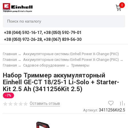
0
+38 (044) 592-16-17, +38 (050) 592-79-01
+38 (050) 972-26-28, +38 (067) 839-56-30
Главная
→
Аккумуляторные системы Einhell Power X-Change (PXC)
Главная
→
Аккумуляторные системы Einhell Power X-Change (PXC)
→
А
Главная
→
Садовое оборудование
→
Триммеры
Набор Триммер аккумуляторный
Einhell GE-CT 18/25-1 Li-Solo + Starter-
Kit 2.5 Аh (3411256Kit 2.5)
-7%
Оставить отзыв
3411256Кit2.5
Артикул: