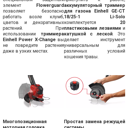
элемент
Flowerguard
аккумуляторный триммер
позволяет безопасно
для газона Einhell GE-CT
работать возле клумб,
18/25-1 Li-Solo
цветов и декоративных
комплектуется
20
растений. При
пластиковыми лезвиями
и
использовании
триммера
катушкой с леской
. Это
Einhell Power X-Change
вы
делает инструмент
не повредите растения
универсальным для
даже в узких местах.
различных условий
кошения травы.
Многопозиционная
Простая замена режущей
моторная головка
системы