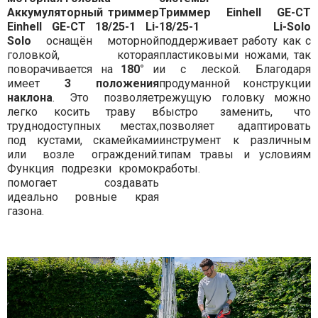
Аккумуляторный триммер
Триммер Einhell GE-CT
Einhell GE-CT 18/25-1 Li-
18/25-1 Li-Solo
Solo
оснащён моторной
поддерживает работу как с
головкой, которая
пластиковыми ножами, так
поворачивается на
180°
и
и с леской. Благодаря
имеет
3 положения
продуманной конструкции
наклона
. Это позволяет
режущую головку можно
легко косить траву в
быстро заменить, что
труднодоступных местах,
позволяет адаптировать
под кустами, скамейками
инструмент к различным
или возле ограждений.
типам травы и условиям
Функция подрезки кромок
работы.
помогает создавать
идеально ровные края
газона.