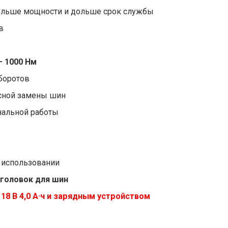
ольше мощности и дольше срок службы
в
– 1000 Нм
боротов
сной замены шин
нальной работы
 использовании
 головок для шин
18 В 4,0 А·ч и зарядным устройством