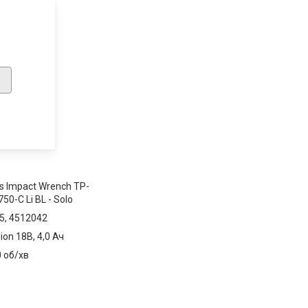
s Impact Wrench TP-
50-C Li BL - Solo
5, 4512042
-ion 18В, 4,0 Ач
0 об/хв