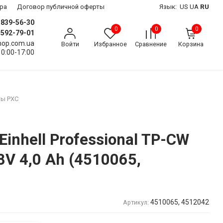
ра
Договор публичной оферты
Язык:
US
UA
RU
) 839-56-30
0
0
0
) 592-79-01
shop.com.ua
Войти
Избранное
Сравнение
Корзина
10:00-17:00
ты PXC
nhell Professional TP-CW
8V 4,0 Ah (4510065,
4510065, 4512042
Артикул: