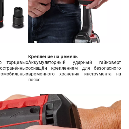
Крепление на ремень
р торцевых
Аккумуляторный ударный гайковерт
странённых
оснащён креплением для безопасного
томобильных
временного хранения инструмента на
поясе.