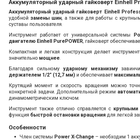
Аккумуляторный ударный гайковерт Einhell Pro
Аккумуляторный ударный гайковерт Einhell Profess
удобной
замены шин
, а также для работы с крупным
суставы пользователя.
Инструмент работает от универсальной системы
Po
двигателю Einhell PurePOWER
, гайковерт обеспечива
Компактная и легкая конструкция делает инструмен
значительно
мощнее
.
Благодаря сильному
ударному механизму
завинчи
держателем 1/2" (12,7 мм)
и обеспечивает
максимал
Крутящий момент и скорость вращения можно точ
конкретной задачи. Дополнительный режим
автомат
динамометрическим ключом.
Инструмент также отлично справляется с
крупными
функция
быстрой остановки вращения
для легкой за
Особенности
Член системы
Power X-Change
– необходим 1 акк