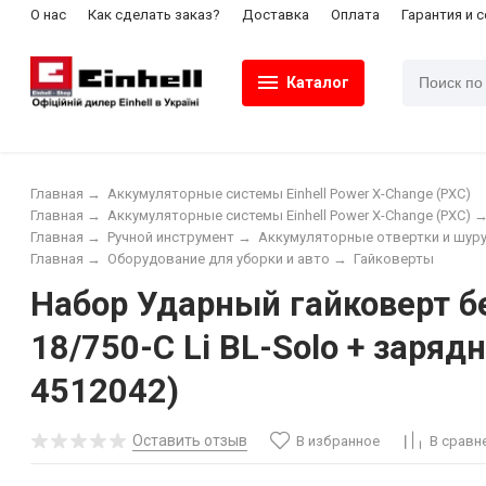
О нас
Как сделать заказ?
Доставка
Оплата
Гарантия и 
Каталог
Главная
→
Аккумуляторные системы Einhell Power X-Change (PXC)
Главная
→
Аккумуляторные системы Einhell Power X-Change (PXC)
Главная
→
Ручной инструмент
→
Аккумуляторные отвертки и шур
Главная
→
Оборудование для уборки и авто
→
Гайковерты
Набор Ударный гайковерт б
18/750-C Li BL-Solo + зарядн
4512042)
Оставить отзыв
В избранное
В сравн