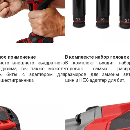
ное применение
В комплекте набор головок
ного внешнего квадратного
В комплект входит набо
2 дюйма, вы также можете
головок самых распро
ть биты с адаптером для
размеров для замены ав
 шестигранника.
шин и HEX-адаптер для бит.