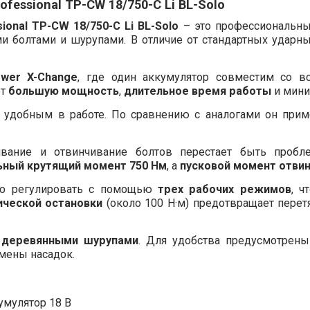
fessional TP-CW 18/750-C Li BL-Solo
ional TP-CW 18/750-C Li BL-Solo
– это профессиональны
и болтами и шурупами. В отличие от стандартных ударны
wer X-Change
, где один аккумулятор совместим со в
ет
большую мощность
,
длительное время работы
и мини
т удобным в работе. По сравнению с аналогами он при
вание и отвинчивание болтов перестает быть пробл
ьный крутящий момент 750 Нм
, а
пусковой момент отвин
но регулировать с помощью
трех рабочих режимов
, ч
ической остановки
(около 100 Н·м) предотвращает перетя
 деревянными шурупами
. Для удобства предусмотрен
мены насадок.
умулятор 18 В