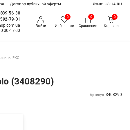
ра
Договор публичной оферты
Язык:
US
UA
RU
) 839-56-30
0
0
0
) 592-79-01
shop.com.ua
Войти
Избранное
Сравнение
Корзина
10:00-17:00
е пилы PXC
olo (3408290)
3408290
Артикул: