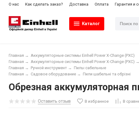
О нас
Как сделать заказ?
Доставка
Оплата
Гарантия и 
Каталог
Главная
→
Аккумуляторные системы Einhell Power X-Change (PXC)
Главная
→
Аккумуляторные системы Einhell Power X-Change (PXC)
Главная
→
Ручной инструмент
→
Пилы сабельные
Главная
→
Садовое оборудование
→
Пили шабельні та обрізні
Обрезная аккумуляторная пил
Оставить отзыв
В избранное
В сравн