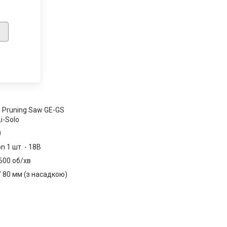
s Pruning Saw GE-GS
i-Solo
0
on 1 шт. - 18В
600 об/хв
/ 80 мм (з насадкою)