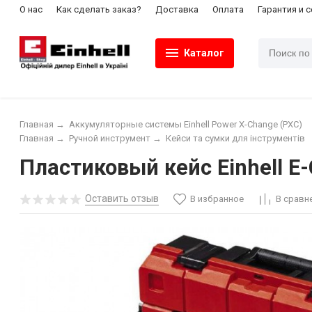
О нас
Как сделать заказ?
Доставка
Оплата
Гарантия и 
Каталог
Главная
→
Аккумуляторные системы Einhell Power X-Change (PXC)
Главная
→
Ручной инструмент
→
Кейси та сумки для інструментів
Пластиковый кейс Einhell E-
Оставить отзыв
В избранное
В сравн