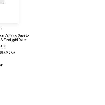
ll
em Carrying Gase E-
S-F ind. grid foam
019
28 x 9,5 см
кг