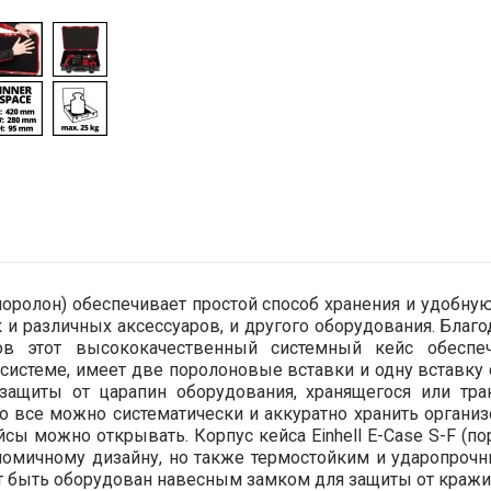
(поролон) обеспечивает простой способ хранения и удобну
к и различных аксессуаров, и другого оборудования. Бла
ов этот высококачественный системный кейс обеспе
 системе, имеет две поролоновые вставки и одну вставк
защиты от царапин оборудования, хранящегося или тра
о все можно систематически и аккуратно хранить организ
ы можно открывать. Корпус кейса Einhell E-Case S-F (по
номичному дизайну, но также термостойким и ударопроч
т быть оборудован навесным замком для защиты от кражи