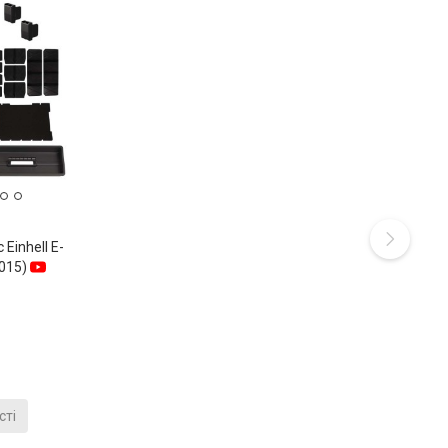
Einhell E-
015)
сті