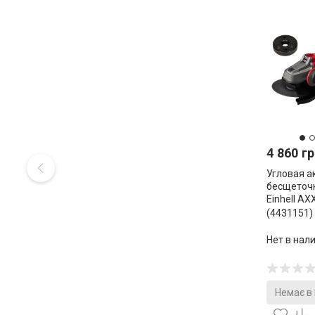
4 860 гр
Угловая а
бесщеточ
Einhell AX
(4431151)
Нет в нал
Немає в