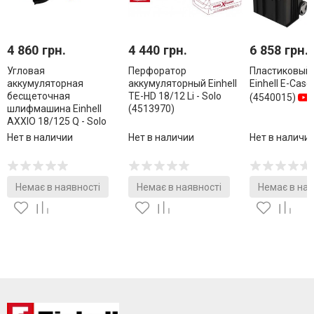
4 860 грн.
4 440 грн.
6 858 грн.
Угловая
Перфоратор
Пластиковый 
аккумуляторная
аккумуляторный Einhell
Einhell E-Cas
бесщеточная
TE-HD 18/12 Li - Solo
(4540015)
шлифмашина Einhell
(4513970)
AXXIO 18/125 Q - Solo
(4431151)
Нет в наличии
Нет в наличии
Нет в наличи
Немає в наявності
Немає в наявності
Немає в ная