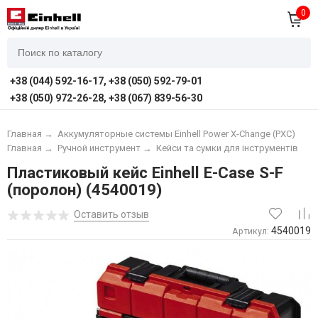
0
+38 (044) 592-16-17, +38 (050) 592-79-01
+38 (050) 972-26-28, +38 (067) 839-56-30
Главная
→
Аккумуляторные системы Einhell Power X-Change (PXC)
Главная
→
Ручной инструмент
→
Кейси та сумки для інструментів
Пластиковый кейс Einhell E-Case S-F
(поролон) (4540019)
Оставить отзыв
4540019
Артикул: