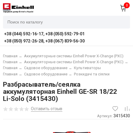
0
+38 (044) 592-16-17, +38 (050) 592-79-01
+38 (050) 972-26-28, +38 (067) 839-56-30
Главная
→
Аккумуляторные системы Einhell Power X-Change (PXC)
Главная
→
Аккумуляторные системы Einhell Power X-Change (PXC)
→
А
Главная
→
Садовое оборудование
→
Культиваторы
Главная
→
Садовое оборудование
→
Розкидачі та сіялки
Разбрасыватель/сеялка
аккумуляторная Einhell GE-SR 18/22
Li-Solo (3415430)
Оставить отзыв
3415430
Артикул: