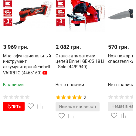
3 969 грн.
2 082 грн.
570 грн.
Многофункциональный
Станок для заточки
Нож пожарник
инструмент
цепей Einhell GE-CS 18 Li
спасателя kw
аккумуляторный Einhell
- Solo (4499940)
VARRITO (4465160)
В наличии
Нет в наличии
Нет в наличи
2
Купить
Немає в ная
Немає в наявності