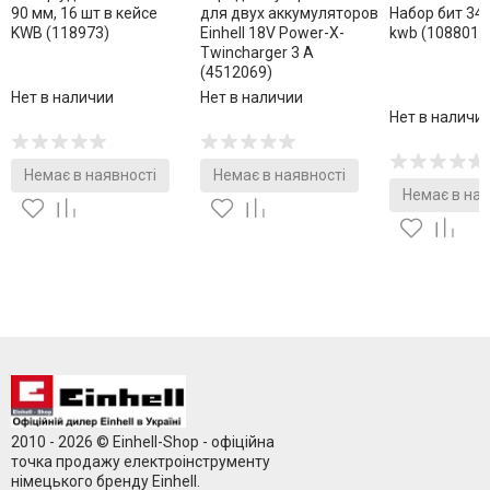
90 мм, 16 шт в кейсе
для двух аккумуляторов
Набор бит 34
KWB (118973)
Einhell 18V Power-X-
kwb (108801)
Twincharger 3 A
(4512069)
Нет в наличии
Нет в наличии
Нет в наличи
Немає в наявності
Немає в наявності
Немає в ная
2010 - 2026 © Einhell-Shop - офіційна
точка продажу електроінструменту
німецького бренду Einhell.