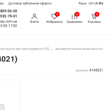
ра
Договор публичной оферты
Язык:
US
UA
RU
) 839-56-30
0
0
0
) 592-79-01
shop.com.ua
Войти
Избранное
Сравнение
Корзина
10:00-17:00
ляторные автоинструменты PXC
→
Аккумуляторные мойки высокого д
4021)
4144021
Артикул: