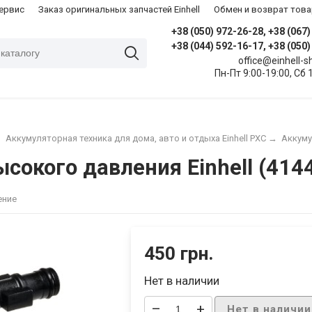
сервис
Заказ оригинальных запчастей Einhell
Обмен и возврат това
+38 (050) 972-26-28, +38 (067
+38 (044) 592-16-17, +38 (050
office@einhell-
Пн-Пт 9:00-19:00, Сб 
→
Аккумуляторная техника для дома, авто и отдыха Einhell PXC
→
Аккуму
сокого давления Einhell (414
ение
450 грн.
Нет в наличии
–
+
Нет в наличии