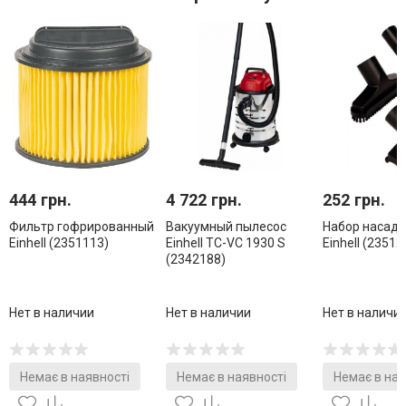
444 грн.
4 722 грн.
252 грн.
Фильтр гофрированный
Вакуумный пылесос
Набор насадок
Einhell (2351113)
Einhell TC-VC 1930 S
Einhell (23512
(2342188)
Нет в наличии
Нет в наличии
Нет в наличи
Немає в наявності
Немає в наявності
Немає в ная