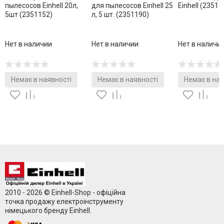
пылесосов Einhell 20л,
для пылесосов Einhell 25
Einhell (23511
5шт (2351152)
л, 5 шт. (2351190)
Нет в наличии
Нет в наличии
Нет в наличи
Немає в наявності
Немає в наявності
Немає в ная
2010 - 2026 © Einhell-Shop - офіційна
точка продажу електроінструменту
німецького бренду Einhell.