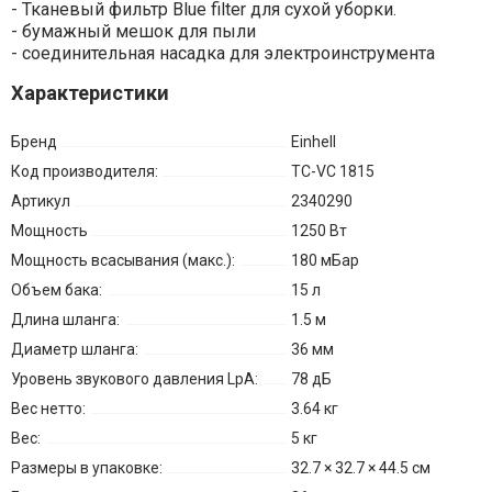
- Тканевый фильтр Blue filter для сухой уборки.
- бумажный мешок для пыли
- соединительная насадка для электроинструмента
Характеристики
Бренд
Einhell
Код производителя:
TC-VC 1815
Артикул
2340290
Мощность
1250 Вт
Мощность всасывания (макс.):
180 мБар
Объем бака:
15 л
Длина шланга:
1.5 м
Диаметр шланга:
36 мм
Уровень звукового давления LpA:
78 дБ
Вес нетто:
3.64 кг
Вес:
5 кг
Размеры в упаковке:
32.7 × 32.7 × 44.5 см