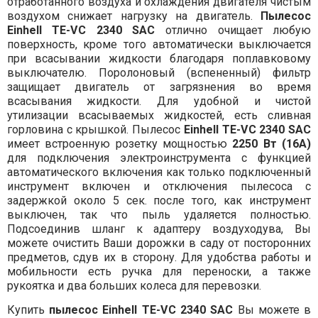
отработанного воздуха и охлаждения двигателя чистым
воздухом снижает нагрузку на двигатель.
Пылесос
Einhell TE-VC 2340 SAC
отлично очищает любую
поверхность, кроме того автоматически выключается
при всасывании жидкости благодаря поплавковому
выключателю. Поролоновый (вспененный) фильтр
защищает двигатель от загрязнения во время
всасывания жидкости. Для удобной и чистой
утилизации всасываемых жидкостей, есть сливная
горловина с крышкой. Пылесос
Einhell TE-VC 2340 SAC
имеет встроенную розетку мощностью
2250 Вт (16А)
для подключения электроинструмента с функцией
автоматического включения как только подключенный
инструмент включен и отключения пылесоса с
задержкой около 5 сек. после того, как инструмент
выключен, так что пыль удаляется полностью.
Подсоединив шланг к адаптеру воздуходува, Вы
можете очистить Ваши дорожки в саду от посторонних
предметов, сдув их в сторону. Для удобства работы и
мобильности есть ручка для переноски, а также
рукоятка и два больших колеса для перевозки.
Купить
пылесос
Einhell TE-VC 2340 SAC
Вы можете в