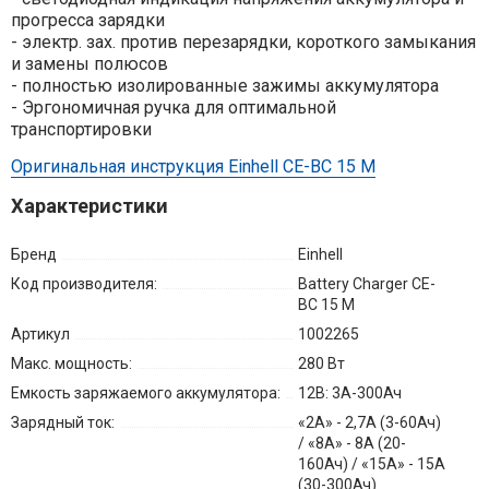
прогресса зарядки
- электр. зах. против перезарядки, короткого замыкания
и замены полюсов
- полностью изолированные зажимы аккумулятора
- Эргономичная ручка для оптимальной
транспортировки
Оригинальная инструкция Einhell CE-BC 15 M
Характеристики
Бренд
Einhell
Код производителя:
Battery Charger CE-
BC 15 M
Артикул
1002265
Макс. мощность:
280 Вт
Емкость заряжаемого аккумулятора:
12В: 3А-300Ач
Зарядный ток:
«2А» - 2,7А (3-60Ач)
/ «8А» - 8А (20-
160Ач) / «15А» - 15А
(30-300Ач)