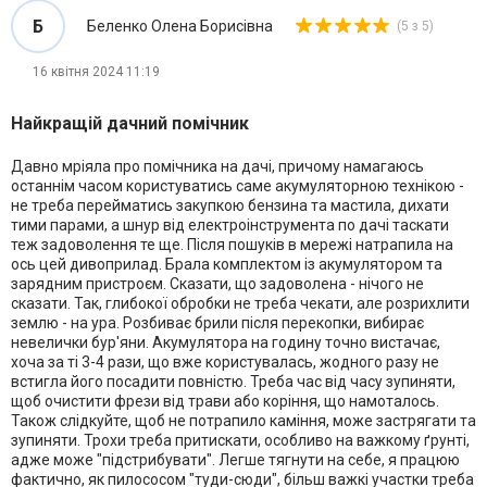
Б
Беленко Олена Борисівна
(5 з 5)
16 квітня 2024 11:19
Найкращій дачний помічник
Давно мріяла про помічника на дачі, причому намагаюсь
останнім часом користуватись саме акумуляторною технікою -
не треба перейматись закупкою бензина та мастила, дихати
тими парами, а шнур від електроінструмента по дачі таскати
теж задоволення те ще. Після пошуків в мережі натрапила на
ось цей дивоприлад. Брала комплектом із акумулятором та
зарядним пристроєм. Сказати, що задоволена - нічого не
сказати. Так, глибокої обробки не треба чекати, але розрихлити
землю - на ура. Розбиває брили після перекопки, вибирає
невелички бур'яни. Акумулятора на годину точно вистачає,
хоча за ті 3-4 рази, що вже користувалась, жодного разу не
встигла його посадити повністю. Треба час від часу зупиняти,
щоб очистити фрези від трави або коріння, що намоталось.
Також слідкуйте, щоб не потрапило каміння, може застрягати та
зупиняти. Трохи треба притискати, особливо на важкому ґрунті,
адже може "підстрибувати". Легше тягнути на себе, я працюю
фактично, як пилососом "туди-сюди", більш важкі участки треба