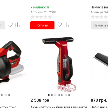
У наявності
Немає в на
Артикул: 2352040
Артикул: 3
ті
Купити
Немає в 
2 508 грн.
870 грн.
истки труб
Акумуляторний пристрій для миття
Набір наса