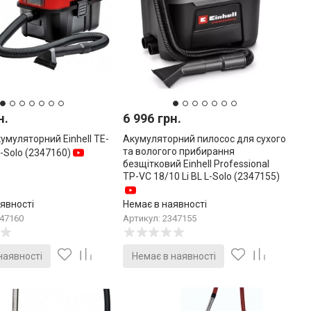
н.
6 996 грн.
умуляторний Einhell TE-
Акумуляторний пилосос для сухого
та вологого прибирання
i-Solo (2347160)
безщітковий Einhell Professional
TP-VC 18/10 Li BL L-Solo (2347155)
явності
Немає в наявності
347160
Артикул: 2347155
наявності
Немає в наявності