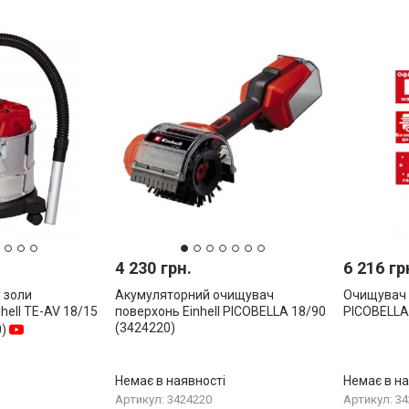
4 230 грн.
6 216 гр
 золи
Акумуляторний очищувач
Очищувач п
hell TE-AV 18/15
поверхонь Einhell PICOBELLA 18/90
PICOBELLA
(3424220)
0)
Немає в наявності
Немає в на
Артикул: 3424220
Артикул: 3