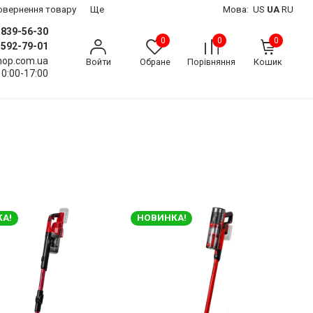
 повернення товару
Ще
Мова:
US
UA
RU
) 839-56-30
0
0
0
) 592-79-01
shop.com.ua
Войти
Обране
Порівняння
Кошик
10:00-17:00
А!
НОВИНКА!