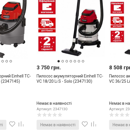
3 750 грн.
8 508 гр
рний Einhell TC-
Пилосос акумуляторний Einhell TC-
Пилосос ак
o (2347145)
VC 18/20 Li S - Solo (2347130)
VC 36/25 Li
Немає в наявності
Немає в на
Артикул: 2347130
Артикул: 2
ті
Немає в наявності
Немає в 