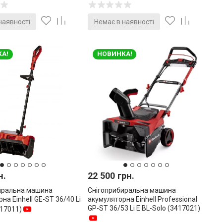
наявності
Немає в наявності
А!
НОВИНКА!
н.
22 500 грн.
иральна машина
Снігоприбиральна машина
на Einhell GE-ST 36/40 Li
акумуляторна Einhell Professional
GP-ST 36/53 Li E BL-Solo (3417021)
417011)