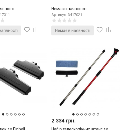
явності
Немає в наявності
417011
Артикул: 3417021
наявності
Немає в наявності
2 334 грн.
док до Einhell
Набір телескопічних штанг до