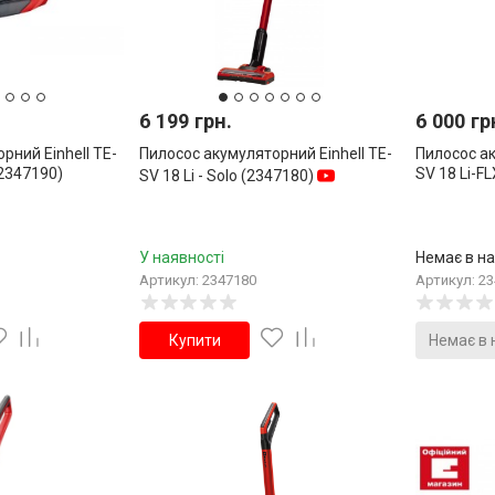
6 199 грн.
6 000 гр
рний Einhell TE-
Пилосос акумуляторний Einhell TE-
Пилосос ак
(2347190)
SV 18 Li-F
SV 18 Li - Solo (2347180)
У наявності
Немає в на
Артикул: 2347180
Артикул: 2
Купити
Немає в 