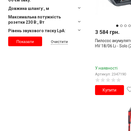
Довжина шлангу:
,
м
Максимальна потужність
розетки 230 В:
,
Вт
Рівень звукового тиску LpA:
3 584 грн.
Пилосос акумулято
Очистити
HV 18/06 Li - Solo 
У наявності
Артикул: 2347190
Купити