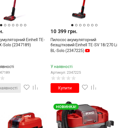
н.
10 399 грн.
умуляторний Einhell TE-
Пилосос акумуляторний
LX-Solo (2347189)
безщітковий Einhell TE-SV 18/270 Li
BL-Solo (2347225)
явності
У наявності
347189
Артикул: 2347225
наявності
Купити
НОВИНКА!