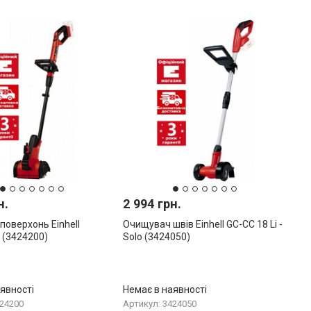
н.
2 994 грн.
оверхонь Einhell
Очищувач швів Einhell GC-CC 18 Li -
 (3424200)
Solo (3424050)
явності
Немає в наявності
424200
Артикул: 3424050