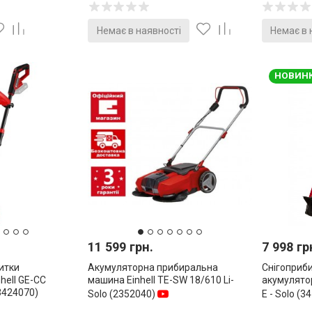
Немає в наявності
Немає в 
НОВИНК
11 599 грн.
7 998 гр
итки
Акумуляторна прибиральна
Снігоприб
hell GE-CC
машина Einhell TE-SW 18/610 Li-
акумулятор
(3424070)
Solo (2352040)
E - Solo (3