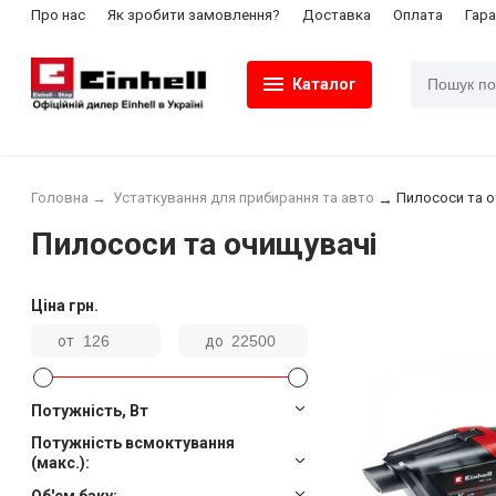
Про нас
Як зробити замовлення?
Доставка
Оплата
Гара
Каталог
Головна
→
Устаткування для прибирання та авто
Пилососи та о
→
Пилососи та очищувачі
Ціна
грн.
от
до
Потужність
,
Вт
Потужність всмоктування
(макс.):
Об'єм баку: