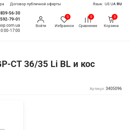
ра
Договор публичной оферты
Язык:
US
UA
RU
) 839-56-30
0
0
0
) 592-79-01
shop.com.ua
Войти
Избранное
Сравнение
Корзина
10:00-17:00
GP-CT 36/35 Li BL и кос
3405096
Артикул: