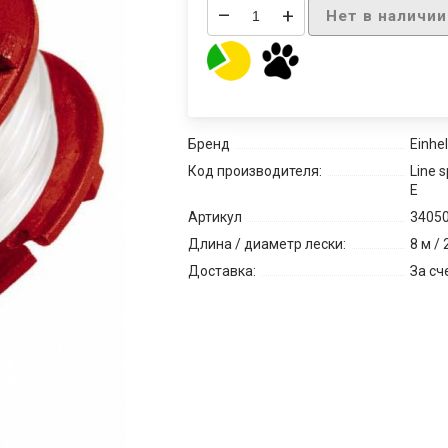
–
+
Нет в наличии
Бренд
Einhel
Код производителя:
Line s
E
Артикул
3405
Длина / диаметр лески:
8 м / 
Доставка:
За сч