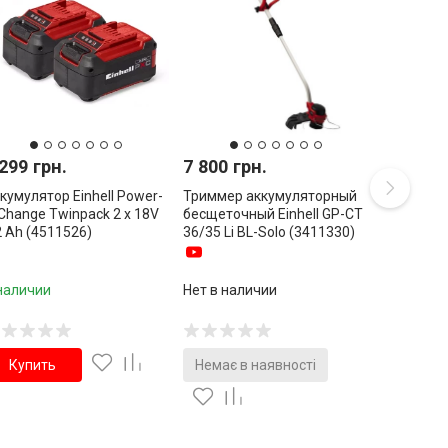
299 грн.
7 800 грн.
кумулятор Einhell Power-
Триммер аккумуляторный
Change Twinpack 2 x 18V
бесщеточный Einhell GP-CT
2 Ah (4511526)
36/35 Li BL-Solo (3411330)
наличии
Нет в наличии
Купить
Немає в наявності