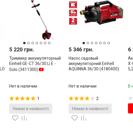
5 220 грн.
5 346 грн.
6 
Триммер аккумуляторный
Насос садовый
Ак
Einhell GE-CT 36/30 Li E -
аккумуляторний Einhell
X-
LLO
AQUINNA 36/30 (4180400)
5,
Solo (3411300)
Нет в наличии
Нет в наличии
В 
1
2
Немає в наявності
Немає в наявності