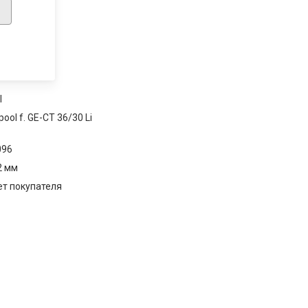
l
pool f. GE-CT 36/30 Li
096
2 мм
ет покупателя