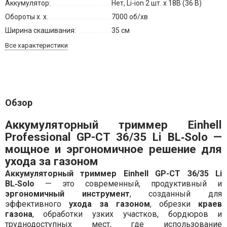
Аккумулятор:
Нет, Li-ion 2 шт. х 18В (36 В)
Обороты х. х.
7000 об/хв
Ширина скашивания:
35 см
Все характеристики
Обзор
Аккумуляторный триммер Einhell
Professional GP-CT 36/35 Li BL‑Solo
—
мощное и эргономичное решение для
ухода за газоном
Аккумуляторный триммер Einhell GP-CT 36/35 Li
BL‑Solo
— это современный, продуктивный и
эргономичный инструмент
, созданный для
эффективного
ухода за газоном
, обрезки
краев
газона
, обработки узких участков, бордюров и
труднодоступных мест, где использование