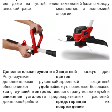
см
, даже на густой или
оптимальный баланс между
высокой траве.
мощностью и экономией
энергии.
Дополнительная рукоятка
Защитный кожух для
Регулируемая
цветов
дополнительная рукоятка
Встроенный защитный
обеспечивает
удобный
кожух позволяет безопасно
хват, лучший контроль и
косить траву возле клумб и
снижение усталости
при
декоративных растений,
длительной работе.
предотвращая их
повреждение
.