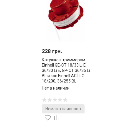
228 грн.
Катушка к триммерам
Einhell GE-CT 18/33 Li E,
36/30 Li E, GP-CT 36/35 Li
BL и кос Einhell AGILLO
18/200, 36/255 BL
(3405096)
Нет в наличии
Немає в наявності