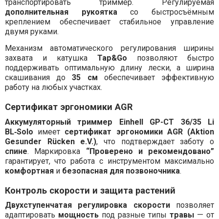
транспортировать триммер. Регулируемая
дополнительная рукоятка
со быстросъёмным
креплением обеспечивает стабильное управление
двумя руками.
Механизм автоматического регулирования ширины
захвата и катушка
Tap&Go
позволяют быстро
поддерживать оптимальную длину лески, а ширина
скашивания до
35 см
обеспечивает эффективную
работу на любых участках.
Сертификат эргономики AGR
Аккумуляторный триммер Einhell GP-CT 36/35 Li
BL‑Solo
имеет
сертификат эргономики AGR (Aktion
Gesunder Rücken e.V.)
, что подтверждает заботу о
спине
. Маркировка
“Проверено и рекомендовано”
гарантирует, что работа с инструментом максимально
комфортная
и
безопасная для позвоночника
.
Контроль скорости и защита растений
Двухступенчатая регулировка скорости
позволяет
адаптировать
мощность
под разные типы
травы
— от