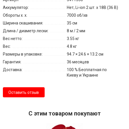
Аккумулятор:
Нет, Li-ion 2 шт. х 18В (36 В)
Обороты х. х.
7000 об/хв
Ширина скашивания:
35 см
Длина / диаметр лески:
8 м / 2 мм
Вес нетто:
3.55 кг
Вес:
4.8 кг
Размеры в упаковке:
94.7 × 24.6 × 13.2 см
Гарантия:
36 месяцев
Доставка:
100 % Бесплатная по
Киеву и Украине
Оставить отзыв
С этим товаром покупают