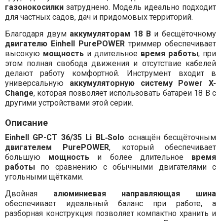
газонокосилки
затруднено. Модель идеально подходит
для частных садов, дач и придомовых территорий.
Благодаря двум
аккумуляторам 18 В
и бесщёточному
двигателю Einhell PurePOWER
триммер обеспечивает
высокую
мощность
и длительное
время работы
, при
этом полная свобода движения и отсутствие кабелей
делают работу комфортной. Инструмент входит в
универсальную
аккумуляторную систему Power X-
Change
, которая позволяет использовать батареи 18 В с
другими устройствами этой серии.
Описание
Einhell GP-CT 36/35 Li BL‑Solo
оснащён бесщёточным
двигателем PurePOWER
, который обеспечивает
большую
мощность
и более длительное
время
работы
по сравнению с обычными двигателями с
угольными щётками.
Двойная
алюминиевая направляющая шина
обеспечивает идеальный баланс при работе, а
разборная конструкция позволяет компактно хранить и