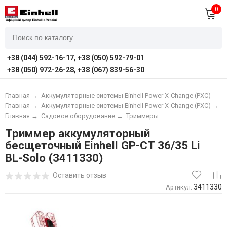
0
+38 (044) 592-16-17, +38 (050) 592-79-01
+38 (050) 972-26-28, +38 (067) 839-56-30
Главная
→
Аккумуляторные системы Einhell Power X-Change (PXC)
Главная
→
Аккумуляторные системы Einhell Power X-Change (PXC)
→
А
Главная
→
Садовое оборудование
→
Триммеры
Триммер аккумуляторный
бесщеточный Einhell GP-CT 36/35 Li
BL-Solo (3411330)
Оставить отзыв
3411330
Артикул: