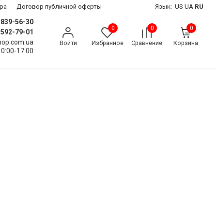
ра
Договор публичной оферты
Язык:
US
UA
RU
) 839-56-30
0
0
0
) 592-79-01
shop.com.ua
Войти
Избранное
Сравнение
Корзина
10:00-17:00