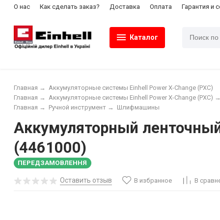
О нас
Как сделать заказ?
Доставка
Оплата
Гарантия и 
Каталог
Главная
→
Аккумуляторные системы Einhell Power X-Change (PXC)
Главная
→
Аккумуляторные системы Einhell Power X-Change (PXC)
Главная
→
Ручной инструмент
→
Шлифмашины
Аккумуляторный ленточный 
(4461000)
ПЕРЕДЗАМОВЛЕННЯ
Оставить отзыв
В избранное
В сравн