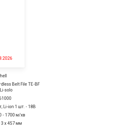
8.2026
hell
dless Belt File TE-BF
Li-solo
61000
, Li-ion 1 шт. - 18В
0 - 1700 м/хв
13 x 457 мм