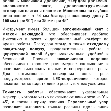
резов
в
массивной древесине
,
твердом древесно-
волокнистом плите
,
древесностружечных
,
столярных плитах
и
пластике
.
Максимальная глубина
реза
составляет 54 мм благодаря
пильному диску Ø
165 мм
(при 90°) или 35 мм при 45°.
Инструмент имеет большой
эргономичный хват
с
мягкой накладкой
, что обеспечивает удобную
фиксацию в руках и дополнительный комфорт во
время работы. Благодаря этому, а также
откидному
защитному кожуху
, продолжительная работа с
циркулярной пилой
будет максимально удобной и
безопасной. Прочная
алюминиевая подошва
обеспечивает хорошее равномерное скольжение и
позволяет выполнять точные и непрерывные резы.
Для оптимального освещения зоны реза
предусмотрено
яркое LED-подсвечение
, которое
помогает четко видеть линию реза в темных условиях.
Точность работы
обеспечивают указательные
маркеры, которые четко показывают линии реза на 0° и
45°, а также ширину пропила.
Параллельный упор
позволяет выполнять точные распилы вдоль линии