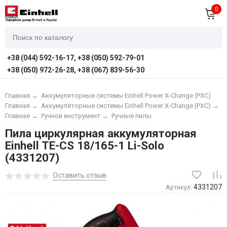
0
+38 (044) 592-16-17, +38 (050) 592-79-01
+38 (050) 972-26-28, +38 (067) 839-56-30
Главная
→
Аккумуляторные системы Einhell Power X-Change (PXC)
Главная
→
Аккумуляторные системы Einhell Power X-Change (PXC)
→
А
Главная
→
Ручной инструмент
→
Ручные пилы
Пила циркулярная аккумуляторная
Einhell TE-CS 18/165-1 Li-Solo
(4331207)
Оставить отзыв
4331207
Артикул: