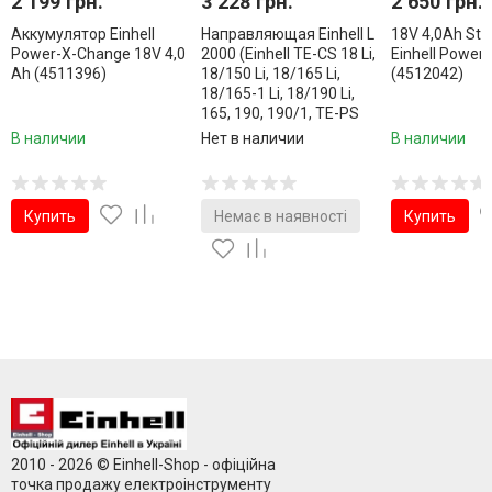
2 199 грн.
3 228 грн.
2 650 грн.
Аккумулятор Einhell
Направляющая Einhell L
18V 4,0Аh Star
Power-X-Change 18V 4,0
2000 (Einhell TE-CS 18 Li,
Einhell Power
Ah (4511396)
18/150 Li, 18/165 Li,
(4512042)
18/165-1 Li, 18/190 Li,
165, 190, 190/1, TE-PS
165, TC-CS 1250, 1410)
В наличии
Нет в наличии
В наличии
(4502118)
Купить
Немає в наявності
Купить
2010 - 2026 © Einhell-Shop - офіційна
точка продажу електроінструменту