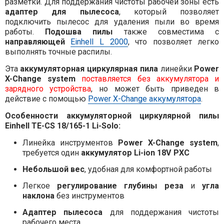
разметки. Для поддержания чистоты рабочей зоны есть
адаптер для пылесоса
, который позволяет
подключить пылесос для удаления пыли во время
работы.
Подошва пилы
также совместима с
направляющей
Einhell L 2000
, что позволяет легко
выполнять точные распилы.
Эта
аккумуляторная циркулярная пила
линейки
Power
X-Change system
поставляется без аккумулятора и
зарядного устройства
, но может быть приведен в
действие с помощью
Power X-Change аккумулятора
.
Особенности аккумуляторной циркулярной пилы
Einhell TE-CS 18/165-1 Li-Solo:
Линейка инструментов
Power X-Change system
,
требуется один
аккумулятор Li-ion 18V PXC
Небольшой вес
, удобная для комфортной работы
Легкое
регулирование глубины реза
и
угла
наклона
без инструментов
Адаптер пылесоса
для поддержания чистоты
рабочего места