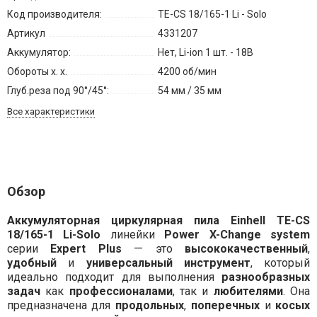
Код производителя:
TE-CS 18/165-1 Li - Solo
Артикул
4331207
Аккумулятор:
Нет, Li-ion 1 шт. - 18В
Обороты х. х.
4200 об/мин
Глуб.реза под 90°/45°:
54 мм / 35 мм
Все характеристики
Обзор
Аккумуляторная циркулярная пила
Einhell TE-CS
18/165-1 Li-Solo
линейки
Power X-Change system
серии
Expert Plus
— это
высококачественный
,
удобный
и
универсальный инструмент
, который
идеально подходит для выполнения
разнообразных
задач
как
профессионалами
, так и
любителями
. Она
предназначена для
продольных
,
поперечных
и
косых