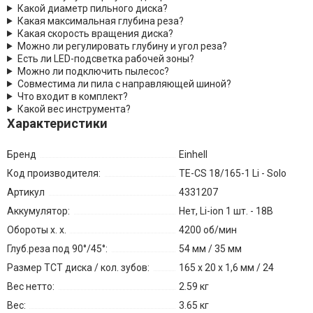
Какой диаметр пильного диска?
Какая максимальная глубина реза?
Какая скорость вращения диска?
Можно ли регулировать глубину и угол реза?
Есть ли LED-подсветка рабочей зоны?
Можно ли подключить пылесос?
Совместима ли пила с направляющей шиной?
Что входит в комплект?
Какой вес инструмента?
Характеристики
Бренд
Einhell
Код производителя:
TE-CS 18/165-1 Li - Solo
Артикул
4331207
Аккумулятор:
Нет, Li-ion 1 шт. - 18В
Обороты х. х.
4200 об/мин
Глуб.реза под 90°/45°:
54 мм / 35 мм
Размер TCT диска / кол. зубов:
165 x 20 х 1,6 мм / 24
Вес нетто:
2.59 кг
Вес:
3.65 кг