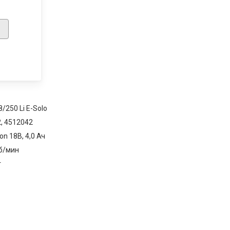
/250 Li E-Solo
, 4512042
ion 18В, 4,0 Ач
б/мин
г