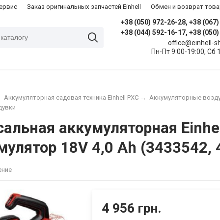
сервис
Заказ оригинальных запчастей Einhell
Обмен и возврат това
+38 (050) 972-26-28, +38 (067
+38 (044) 592-16-17, +38 (050
office@einhell-
Пн-Пт 9:00-19:00, Сб 
→
Аккумуляторная садовая техника Einhell PXC
→
Аккумуляторные возду
дувки
льная аккумуляторная Einhell 
мулятор 18V 4,0 Ah (3433542,
ение
4 956 грн.