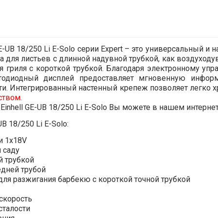
E-UB 18/250 Li E-Solo серии Expert – это универсальный и
а для листьев с длинной надувной трубкой, как воздуходув
ия гриля с короткой трубкой. Благодаря электронному 
етодиодный дисплей предоставляет мгновенную информ
сти. Интегрированный настенный крепеж позволяет легко х
ством.
nhell GE-UB 18/250 Li E-Solo Вы можете в нашем интернет
 18/250 Li E-Solo:
и 1x18V
и саду
й трубкой
едней трубой
 для разжигания барбекю с короткой точной трубкой
скорость
сталости