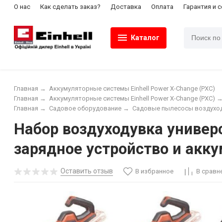
О нас
Как сделать заказ?
Доставка
Оплата
Гарантия и 
Каталог
Главная
→
Аккумуляторные системы Einhell Power X-Change (PXC)
Главная
→
Аккумуляторные системы Einhell Power X-Change (PXC)
Главная
→
Садовое оборудование
→
Садовые пылесосы воздухо
Набор воздуходувка универса
зарядное устройство и акку
Оставить отзыв
В избранное
В сравн