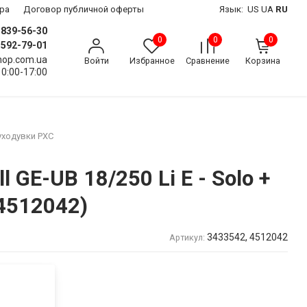
ра
Договор публичной оферты
Язык:
US
UA
RU
) 839-56-30
0
0
0
) 592-79-01
shop.com.ua
Войти
Избранное
Сравнение
Корзина
10:00-17:00
ходувки PXC
GE-UB 18/250 Li E - Solo +
 4512042)
3433542, 4512042
Артикул: