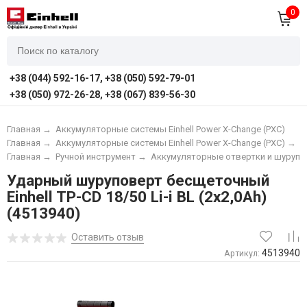
0
+38 (044) 592-16-17, +38 (050) 592-79-01
+38 (050) 972-26-28, +38 (067) 839-56-30
Главная
→
Аккумуляторные системы Einhell Power X-Change (PXC)
Главная
→
Аккумуляторные системы Einhell Power X-Change (PXC)
→
А
Главная
→
Ручной инструмент
→
Аккумуляторные отвертки и шуруп
Ударный шуруповерт бесщеточный
Einhell TP-CD 18/50 Li-i BL (2x2,0Ah)
(4513940)
Оставить отзыв
4513940
Артикул: