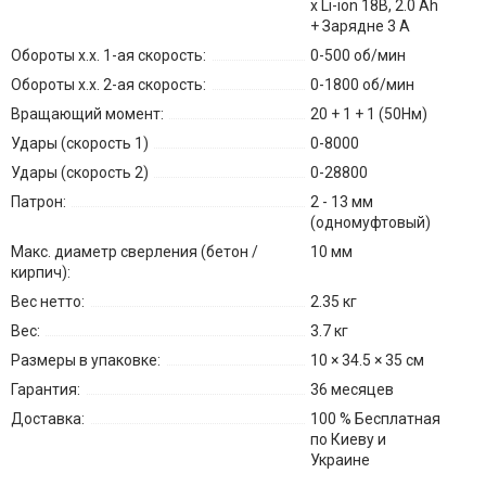
x Li-ion 18В, 2.0 Ah
+ Зарядне 3 А
Обороты х.х. 1-ая скорость:
0-500 об/мин
Обороты х.х. 2-ая скорость:
0-1800 об/мин
Вращающий момент:
20 + 1 + 1 (50Нм)
Удары (скорость 1)
0-8000
Удары (скорость 2)
0-28800
Патрон:
2 - 13 мм
(одномуфтовый)
Макс. диаметр сверления (бетон /
10 мм
кирпич):
Вес нетто:
2.35 кг
Вес:
3.7 кг
Размеры в упаковке:
10 × 34.5 × 35 см
Гарантия:
36 месяцев
Доставка:
100 % Бесплатная
по Киеву и
Украине