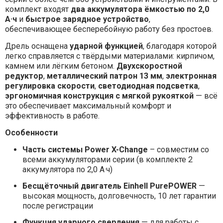
комплект входят
два аккумулятора ёмкостью по 2,0
А·ч
и
быстрое зарядное устройство
,
обеспечивающее бесперебойную работу без простоев.
Дрель оснащена
ударной функцией
, благодаря которой
легко справляется с твёрдыми материалами: кирпичом,
камнем или лёгким бетоном.
Двухскоростной
редуктор
,
металлический патрон 13 мм
,
электронная
регулировка скорости
,
светодиодная подсветка
,
эргономичная конструкция с мягкой рукояткой
— всё
это обеспечивает максимальный комфорт и
эффективность в работе.
Особенности
Часть системы Power X-Change
– совместим со
всеми аккумуляторами серии (в комплекте 2
аккумулятора по 2,0 А·ч)
Бесщёточный двигатель Einhell PurePOWER
—
высокая мощность, долговечность, 10 лет гарантии
после регистрации
Функция ударного сверления
— для работы с