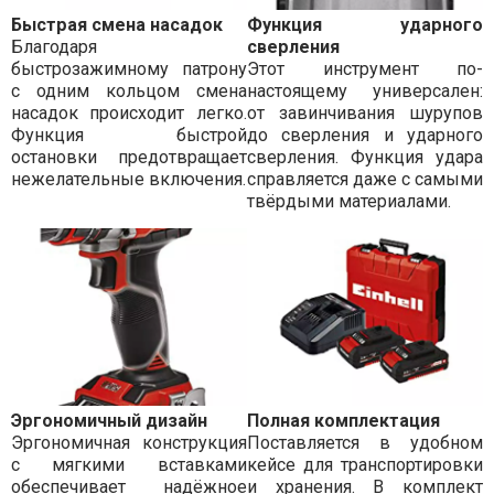
Быстрая смена насадок
Функция ударного
Благодаря
сверления
быстрозажимному патрону
Этот инструмент по-
с одним кольцом смена
настоящему универсален:
насадок происходит легко.
от завинчивания шурупов
Функция быстрой
до сверления и ударного
остановки предотвращает
сверления. Функция удара
нежелательные включения.
справляется даже с самыми
твёрдыми материалами.
Эргономичный дизайн
Полная комплектация
Эргономичная конструкция
Поставляется в удобном
с мягкими вставками
кейсе для транспортировки
обеспечивает надёжное
и хранения. В комплект