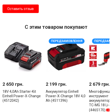
Оставить отзыв
С этим товаром покупают
ПЕРЕДЗАМОВЛЕННЯ
ПЕРЕДЗАМ
2 650 грн.
2 199 грн.
2 679 грн.
18V 4,0Аh Starter-Kit
Аккумулятор Einhell
Многофункци
Einhell Power-X-Change
Power-X-Change 18V 4,0
инструмент
(4512042)
Ah (4511396)
аккумуляторны
TC-MG 18 Li-S
(4465170)