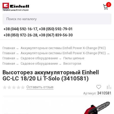
0
+38 (044) 592-16-17, +38 (050) 592-79-01
+38 (050) 972-26-28, +38 (067) 839-56-30
Главная
→
Аккумуляторные системы Einhell Power X-Change (PXC)
Главная
→
Аккумуляторные системы Einhell Power X-Change (PXC)
→
А
Главная
→
Садовое оборудование
→
Пилы цепные
Главная
→
Садовое оборудование
→
Висоторізи
Высоторез аккумуляторный Einhell
GC-LC 18/20 Li T-Solo (3410581)
Оставить отзыв
3410581
Артикул: