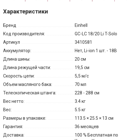
Характеристики
Бренд
Einhell
Код производителя:
GC-LC 18/20 Li T-Solo
Артикул
3410581
Аккумулятор:
Нет, Li-ion 1 шт. - 18В
Длина шины:
20 см
Длина режущей части:
19,5 см
Скорость цепи:
5,5 м/с
Объем масляного бака:
70 мл
Телескопическая штанга:
228 - 288 см
Вес нетто:
3.4 кг
Вес:
5.5 кг
Размеры в упаковке:
113.5 × 25.5 × 13 см
Гарантия:
36 месяцев
Доставка:
100 % Бесплатная по