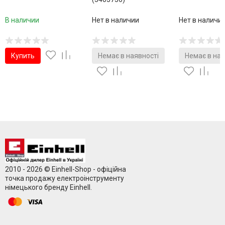
В наличии
Нет в наличии
Нет в наличи
Купить
Немає в наявності
Немає в ная
2010 - 2026 © Einhell-Shop - офіційна
точка продажу електроінструменту
німецького бренду Einhell.