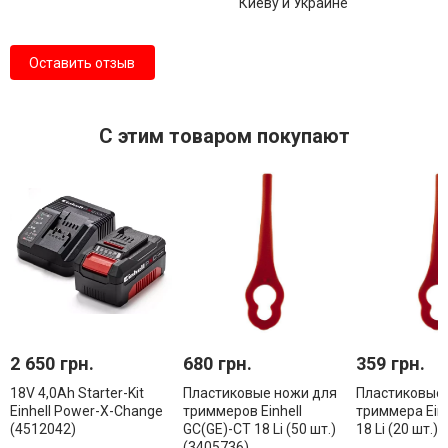
Киеву и Украине
Оставить отзыв
С этим товаром покупают
2 650 грн.
680 грн.
359 грн.
18V 4,0Аh Starter-Kit
Пластиковые ножи для
Пластиковые
Einhell Power-X-Change
триммеров Einhell
триммера Einh
(4512042)
GC(GE)-CT 18 Li (50 шт.)
18 Li (20 шт.)
(3405736)