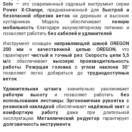
Solo
— это современный садовый инструмент серии
Power X-Change
, предназначенный для
быстрой и
безопасной обрезки веток
на деревьях и высоких
кустарниках. Модель обеспечивает
полную
мобильность
благодаря аккумуляторному питанию и
позволяет работать
без кабелей и удлинителей
.
Инструмент оснащён
направляющей шиной OREGON
200 мм
и
качественной цепью OREGON
, что
гарантирует
чистый и точный рез
.
Скорость цепи 5,5
м/с
обеспечивает
высокую производительность
работы
.
Режущая головка с углом наклона 30°
позволяет легко добираться до
труднодоступных
веток
.
Удлинительная штанга
значительно увеличивает
рабочую высоту
и позволяет работать
без
использования лестницы
.
Эргономичная рукоятка с
резиновой накладкой
обеспечивает
надёжный хват
и
комфортную работу
даже при длительной
эксплуатации.
Металлический редуктор
гарантирует
долговечность инструмента
.